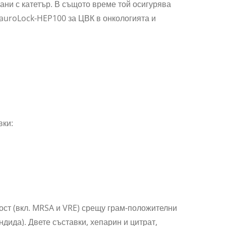
ани с катетър. В същото време той осигурява
auroLock-HEP100 за ЦВК в онкологията и
вки:
ст (вкл. MRSA и VRE) срещу грам-положителни
ндида). Двете съставки, хепарин и цитрат,