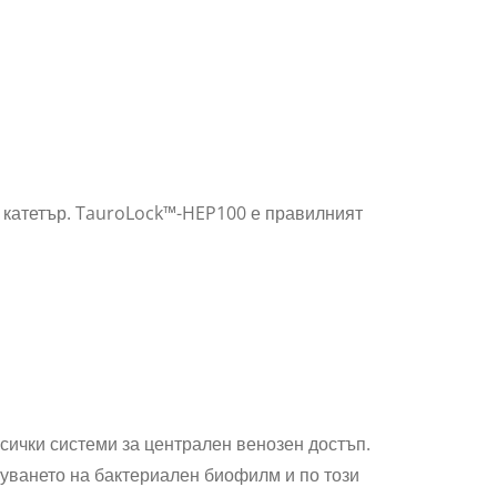
а катетър. TauroLock™-HEP100 е правилният
сички системи за централен венозен достъп.
уването на бактериален биофилм и по този