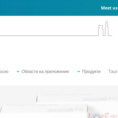
Meet us at the ESPEN Congr
осно
Области на приложение
Продукти
Taur