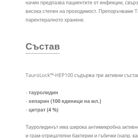
начин предпазва пациентите от инфекции, свърз
висока степен на проходимост. Препоръчваме T
парентералното хранене.
Състав
TauroLock™-HEP100 съдържа три активни съста
тауролидин
хепарин (100 единици на мл.)
цитрат (4 %)
Тауролидинът има широка антимикробна активно
и грам-отрицателни бактерии и гъбички (напр. ка