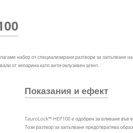
100
длагаме набор от специализирани разтвори за запълване н
звали от хепарина като анти-оклузивен агент.
Показания и ефект
TauroLock™-HEP100 е одобрен за вливане във в
Този разтвор за запълване предотвратява образ