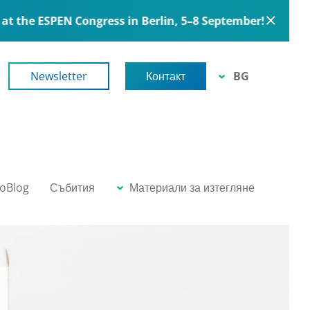
ess in Berlin, 5–8 September!
Newsletter
Контакт
BG
EN
DE
FR
RO
PT
oBlog
Събития
Материали за изтегляне
RU
ES
IT