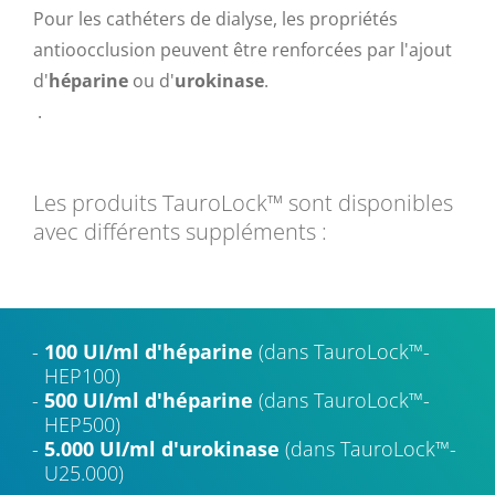
Pour les cathéters de dialyse, les propriétés
antioocclusion peuvent être renforcées par l'ajout
d'
héparine
ou d'
urokinase
.
.
Les produits TauroLock™ sont disponibles
avec différents suppléments :
100 UI/ml d'héparine
(dans TauroLock™-
HEP100)
500 UI/ml d'héparine
(dans TauroLock™-
HEP500)
5.000 UI/ml d'urokinase
(dans TauroLock™-
U25.000)