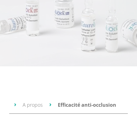
ome
A propos
Efficacité anti-occlusion