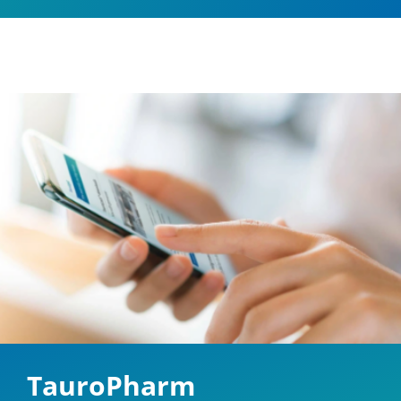
TauroPharm