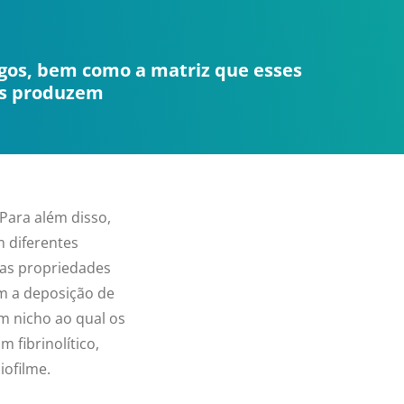
ngos, bem como a matriz que esses
s produzem
Para além disso,
 diferentes
uas propriedades
em a deposição de
um nicho ao qual os
 fibrinolítico,
iofilme.