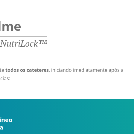
ilme
 NutriLock™
nte
todos os cateteres
, iniciando imediatamente após a
cias:
íneo
sa