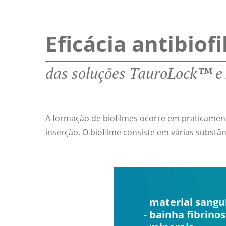
Eficácia antibiof
das soluções TauroLock™ e
A formação de biofilmes ocorre em praticame
inserção. O biofilme consiste em várias substân
material sangu
bainha fibrino