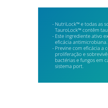
NutriLock™ e todas as s
TauroLock™ contêm taur
Este ingrediente ativo e
eficácia antimicrobiana.
Previne com eficácia a 
proliferação e sobreviv
bactérias e fungos em c
sistema port.