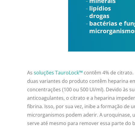
minerais
lipídios
drogas
bactérias e fu
microrganismo
As
soluções TauroLock™
contêm 4% de citrato. 
duas variantes do produto contêm heparina em
concentrações (100 ou 500 UI/ml). Devido às s
anticoagulantes, o citrato e a heparina imped
fibrina. Isso, por sua vez, inibe a formação de 
microrganismos podem aderir. A uroquinase, um
serve até mesmo para remover essa parte do b