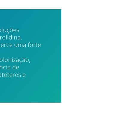
oluções
olidina.
xerce uma forte
colonização,
ência de
ateteres e