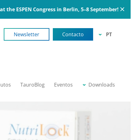
Congress in Berlin, 5–8 September!
Newsletter
Contacto
PT
EN
DE
FR
BG
RO
utos
TauroBlog
Eventos
Downloads
RU
ES
IT