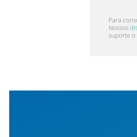
Para cons
Nossos
di
suporte o 