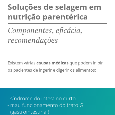
Soluções de selagem em
nutrição parentérica
Componentes, eficácia,
recomendações
Existem várias
causas médicas
que podem inibir
os pacientes de ingerir e digerir os alimentos:
síndrome do intestino curto
mau funcionamento do trato GI
(gastrointestinal)