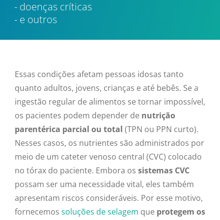
doenças críticas
e outros
Essas condições afetam pessoas idosas tanto
quanto adultos, jovens, crianças e até bebês. Se a
ingestão regular de alimentos se tornar impossível,
os pacientes podem depender de
nutrição
parentérica parcial ou total
(TPN ou PPN curto).
Nesses casos, os nutrientes são administrados por
meio de um cateter venoso central (CVC) colocado
no tórax do paciente. Embora os
sistemas CVC
possam ser uma necessidade vital, eles também
apresentam riscos consideráveis. Por esse motivo,
fornecemos
soluções de selagem
que
protegem os