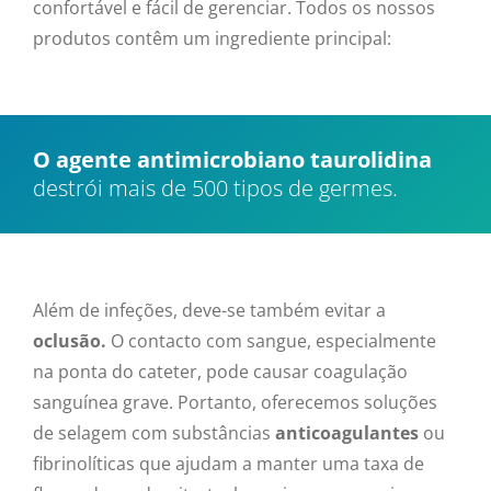
confortável e fácil de gerenciar. Todos os nossos
produtos contêm um ingrediente principal:
O agente antimicrobiano taurolidina
destrói mais de 500 tipos de germes.
Além de infeções, deve-se também evitar a
oclusão.
O contacto com sangue, especialmente
na ponta do cateter, pode causar coagulação
sanguínea grave. Portanto, oferecemos soluções
de selagem com substâncias
anticoagulantes
ou
fibrinolíticas que ajudam a manter uma taxa de