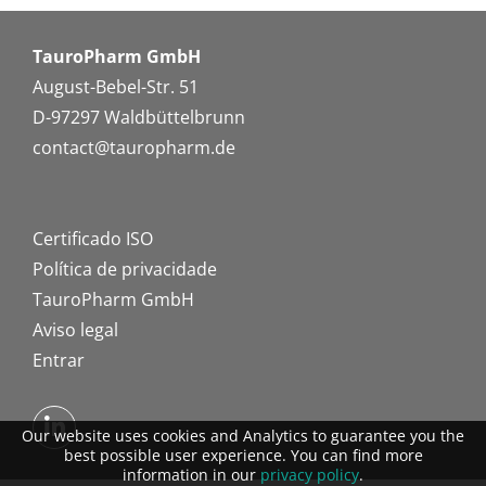
TauroPharm GmbH
August-Bebel-Str. 51
D-97297 Waldbüttelbrunn
contact@tauropharm.de
Certificado ISO
Política de privacidade
TauroPharm GmbH
Aviso legal
Entrar
Our website uses cookies and Analytics to guarantee you the
best possible user experience. You can find more
information in our
privacy policy
.