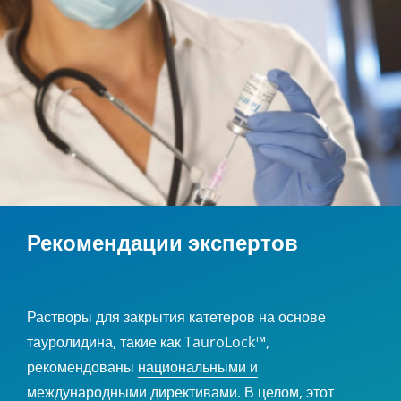
Рекомендации экспертов
Растворы для закрытия катетеров на основе
тауролидина, такие как TauroLock™,
рекомендованы
национальными и
международными директивами
. В целом, этот