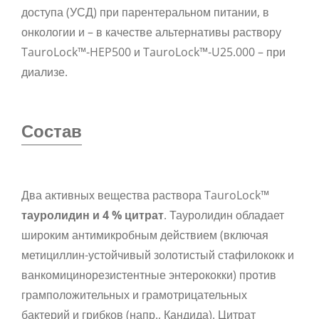
доступа (УСД) при парентеральном питании, в
онкологии и – в качестве альтернативы раствору
TauroLock™-HEP500 и TauroLock™-U25.000 – при
диализе.
Состав
Два активных вещества раствора TauroLock™
тауролидин и 4 % цитрат
. Тауролидин обладает
широким антимикробным действием (включая
метициллин-устойчивый золотистый стафилококк и
ванкомицинорезистентные энтерококки) против
грамположительных и грамотрицательных
бактерий и грибков (напр., Кандида). Цитрат