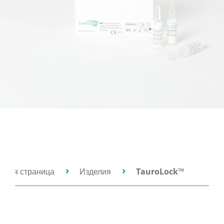
вная страница
Изделия
TauroLock™