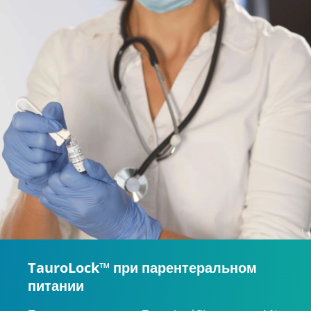
TauroLock™ при парентеральном
питании