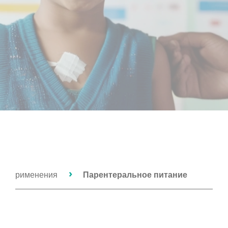
ти применения
Парентеральное питание