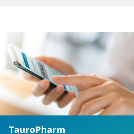
TauroPharm