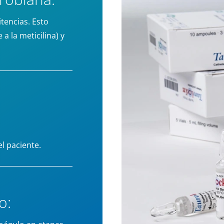
tencias. Esto
a la meticilina) y
l paciente.
o: