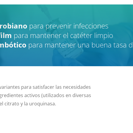
robiano
para prevenir infecciones
film
para mantener el catéter limpio
mbótico
para mantener una buena tasa de
ariantes para satisfacer las necesidades
ngredientes activos (utilizados en diversas
el citrato y la uroquinasa.