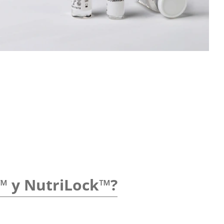
k™ y NutriLock™?