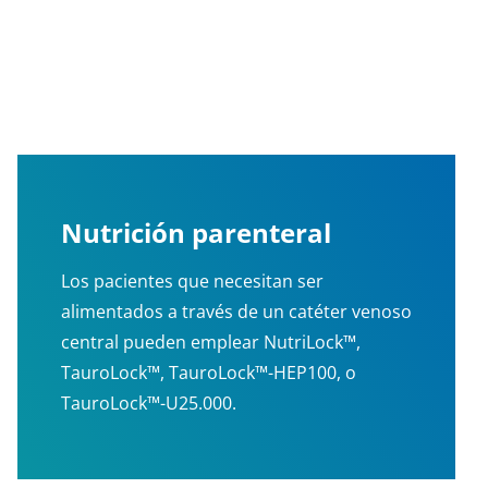
Nutrición parenteral
Los pacientes que necesitan ser
alimentados a través de un catéter venoso
central pueden emplear NutriLock™,
TauroLock™, TauroLock™-HEP100, o
TauroLock™-U25.000.